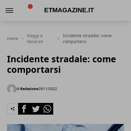
ETmagazine.it
Viaggi e
Incidente stradale: come
Home
Vacanze
comportarsi
Incidente stradale: come
comportarsi
di
Redazione
29/11/2022
Facebook
Twitter
Whatsapp