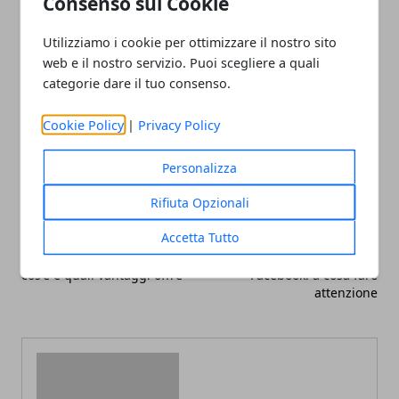
Consenso sui Cookie
affrontare per fare installare una caldaia.
Utilizziamo i cookie per ottimizzare il nostro sito
web e il nostro servizio. Puoi scegliere a quali
categorie dare il tuo consenso.
Cookie Policy
|
Privacy Policy
Facebook
Twitter
Whatsapp
Personalizza
Rifiuta Opzionali
Articolo Precedente
Articolo Successivo
Accetta Tutto
Digital transformation: che
Truffe sul Marketplace di
cos'è e quali vantaggi offre
Facebook: a cosa fare
attenzione